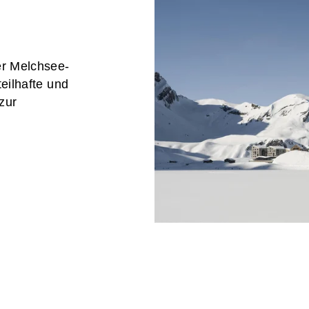
er Melchsee-
teilhafte und
zur