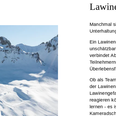
Lawin
Manchmal si
Unterhaltun
Ein Lawinenk
unschätzbar
verbindet Ab
Teilnehmern
Überlebensf
Ob als Teamb
der Lawinenk
Lawinengefa
reagieren k
lernen - es 
Kameradscha