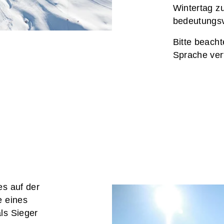
Wintertag z
bedeutungsv
Bitte beacht
Sprache verf
es auf der
e eines
ls Sieger