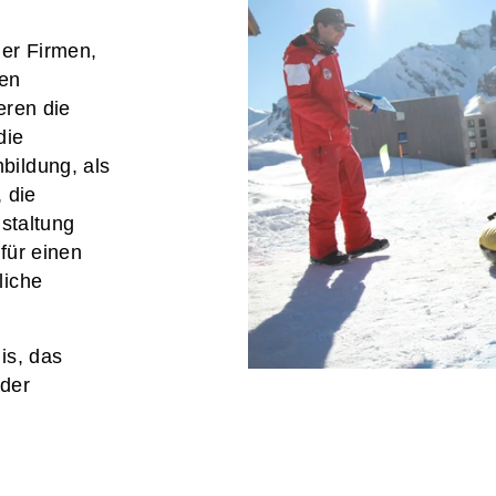
der Firmen,
den
eren die
die
bildung, als
 die
nstaltung
 für einen
liche
is, das
der